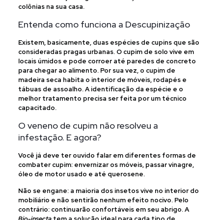
colônias na sua casa.
Entenda como funciona a Descupinização
Existem, basicamente, duas espécies de cupins que são
consideradas pragas urbanas. O cupim de solo vive em
locais úmidos e pode corroer até paredes de concreto
para chegar ao alimento. Por sua vez, o cupim de
madeira seca habita o interior de móveis, rodapés e
tábuas de assoalho. A identificação da espécie e o
melhor tratamento precisa ser feita por um técnico
capacitado.
O veneno de cupim não resolveu a
infestação. E agora?
Você já deve ter ouvido falar em diferentes formas de
combater cupim: envernizar os móveis, passar vinagre,
óleo de motor usado e até querosene.
Não se engane: a maioria dos insetos vive no interior do
mobiliário e não sentirão nenhum efeito nocivo. Pelo
contrário: continuarão confortáveis em seu abrigo. A
Bio-insecta
tem a solução ideal para cada tipo de