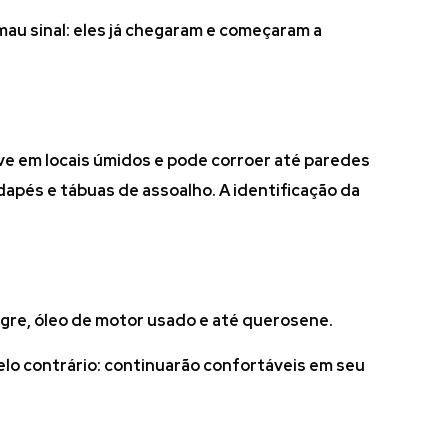
mau sinal: eles já chegaram e começaram a
ve em locais úmidos e pode corroer até paredes
odapés e tábuas de assoalho. A identificação da
agre, óleo de motor usado e até querosene.
Pelo contrário: continuarão confortáveis em seu