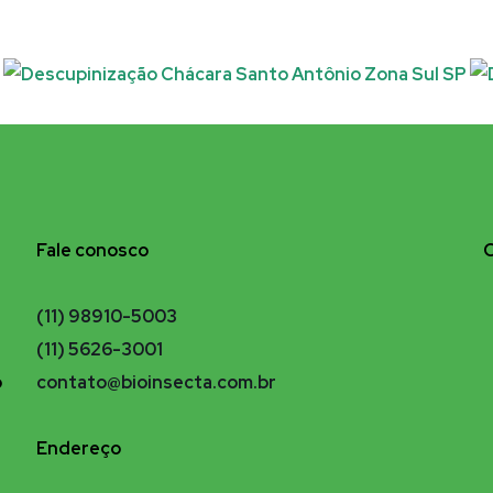
Fale conosco
(11) 98910-5003
(11) 5626-3001
o
contato@bioinsecta.com.br
Endereço