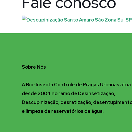
Fale conosco
Sobre Nós
A Bio-Insecta Controle de Pragas Urbanas atua
desde 2004 no ramo de Desinsetização,
Descupinização, desratização, desentupiment
e limpeza de reservatórios de água.