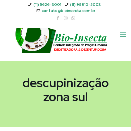
(11) 5626-3001
(11) 98910-5003
contato@bioinsecta.com.br
descupinização
zona sul