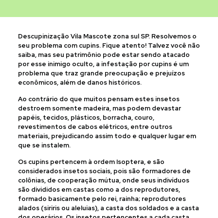
Descupinização Vila Mascote zona sul SP. Resolvemos o
seu problema com cupins. Fique atento! Talvez você não
saiba, mas seu patrimônio pode estar sendo atacado
por esse inimigo oculto, a infestação por cupins é um
problema que traz grande preocupação e prejuízos
econômicos, além de danos históricos.
Ao contrário do que muitos pensam estes insetos
destroem somente madeira, mas podem devastar
papéis, tecidos, plásticos, borracha, couro,
revestimentos de cabos elétricos, entre outros
materiais, prejudicando assim todo e qualquer lugar em
que se instalem.
Os cupins pertencem à ordem Isoptera, e são
considerados insetos sociais, pois são formadores de
colônias, de cooperação mútua, onde seus indivíduos
são divididos em castas como a dos reprodutores,
formado basicamente pelo rei, rainha; reprodutores
alados (siriris ou aleluias), a casta dos soldados e a casta
dos operários. Os insetos pertencentes a cada casta