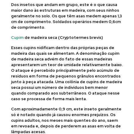
Dos insetos que andam em grupo, este é o que causa
maior dano às estruturas em madeira, com seus ninhos
geralmente no solo. Os que têm asas medem apenas 1,3
cm de comprimento. Soldados operários medem 0,6cm
de comprimento.
Cupim
de madeira seca (Cryptotermes brevis)
Esses cupins nidificam dentro das próprias peças de
madeira das quais se alimentam. A denominação cupim
de madeira seca advém do fato de essas madeiras
apresentarem um teor de umidade relativamente baixo.
O ataque é percebido principalmente pelo acúmulo de
resíduos em forma de pequenos grânulos encontrados
junto à peça atacada. Uma colônia de cupins de madeira
seca possui um número de indivíduos bem menor
quando comparado aos subterrâneos. O ataque nesse
caso se processa de forma mais lenta.
Com aproximadamente 0,9 cm, este inseto geralmente
só é notado quando já causou enormes prejuízos. Os
cupins adultos, nos meses mais quentes do ano, saem
em revoada e, depois de perderem as asas em volta de
lâmpadas acesas.