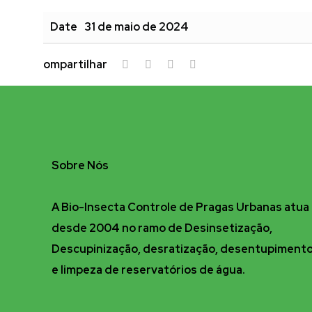
Date
31 de maio de 2024
ompartilhar
Sobre Nós
A Bio-Insecta Controle de Pragas Urbanas atua
desde 2004 no ramo de Desinsetização,
Descupinização, desratização, desentupiment
e limpeza de reservatórios de água.