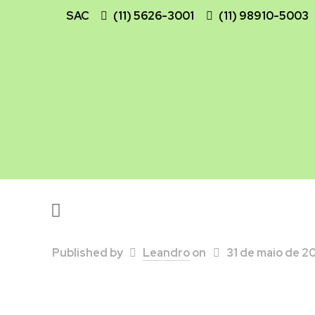
SAC
(11) 5626-3001
(11) 98910-5003
Published by
Leandro
on
31 de maio de 2