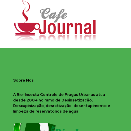
Sobre Nós
A Bio-Insecta Controle de Pragas Urbanas atua
desde 2004 no ramo de Desinsetização,
Descupinização, desratização, desentupimento e
limpeza de reservatórios de água.