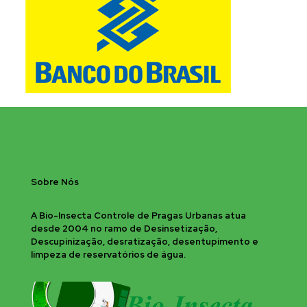
Sobre Nós
A Bio-Insecta Controle de Pragas Urbanas atua
desde 2004 no ramo de Desinsetização,
Descupinização, desratização, desentupimento e
limpeza de reservatórios de água.