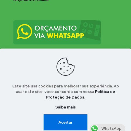
Este site usa cookies para melhorar sua experiência. Ao
usar este site, você concorda com nossa
Política de
Proteção de Dados
.
© 2026 Bio-Insecta Controle Integrado de Pragas
Urbanas . Desenvolvido por Conect Webla - Portal
Saiba mais
Nosso Bairro
Aceitar
WhatsApp