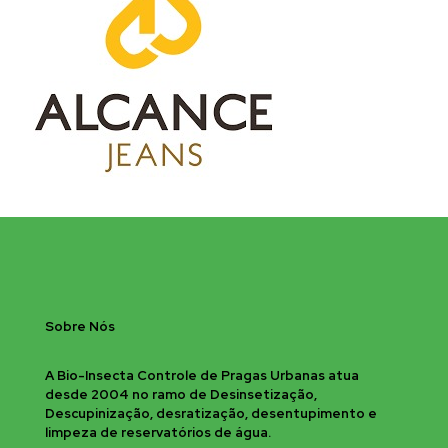
Sobre Nós
A Bio-Insecta Controle de Pragas Urbanas atua
desde 2004 no ramo de Desinsetização,
Descupinização, desratização, desentupimento e
limpeza de reservatórios de água.