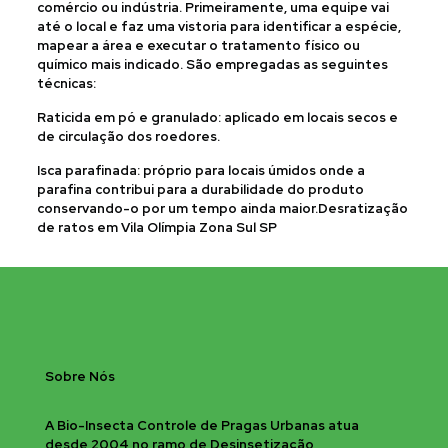
comércio ou indústria. Primeiramente, uma equipe vai
até o local e faz uma vistoria para identificar a espécie,
mapear a área e executar o tratamento físico ou
químico mais indicado. São empregadas as seguintes
técnicas:
Raticida em pó e granulado: aplicado em locais secos e
de circulação dos roedores.
Isca parafinada: próprio para locais úmidos onde a
parafina contribui para a durabilidade do produto
conservando-o por um tempo ainda maior.Desratização
de ratos em Vila Olímpia Zona Sul SP
Sobre Nós
A Bio-Insecta Controle de Pragas Urbanas atua
desde 2004 no ramo de Desinsetização,