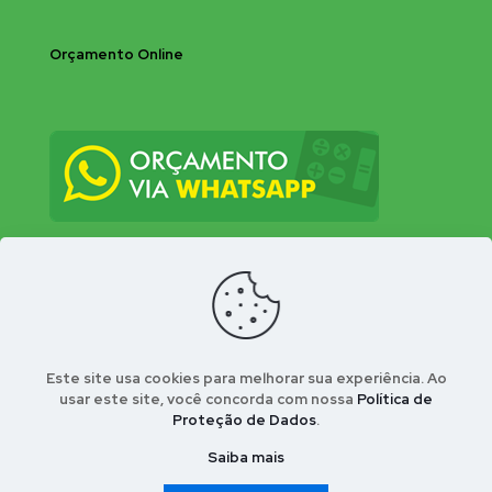
Orçamento Online
Este site usa cookies para melhorar sua experiência. Ao
usar este site, você concorda com nossa
Política de
Proteção de Dados
.
© 2026 Bio-Insecta Controle Integrado de Pragas
Urbanas . Desenvolvido por Conect Webla - Portal
Saiba mais
Nosso Bairro