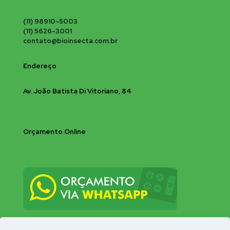
(11) 98910-5003
(11) 5626-3001
contato@bioinsecta.com.br
Endereço
Av. João Batista Di Vitoriano, 84
Orçamento Online