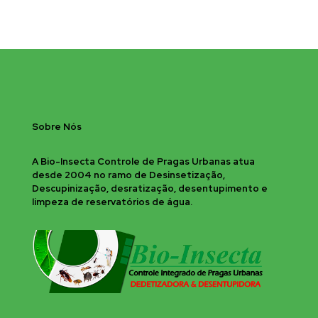
Sobre Nós
A Bio-Insecta Controle de Pragas Urbanas atua
desde 2004 no ramo de Desinsetização,
Descupinização, desratização, desentupimento e
limpeza de reservatórios de água.