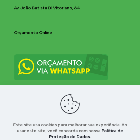
Av. João Batista Di Vitoriano, 84
Orçamento Online
Este site usa cookies para melhorar sua experiência. Ao
usar este site, você concorda com nossa
Política de
Proteção de Dados
.
© 2026 Bio-Insecta Controle Integrado de Pragas