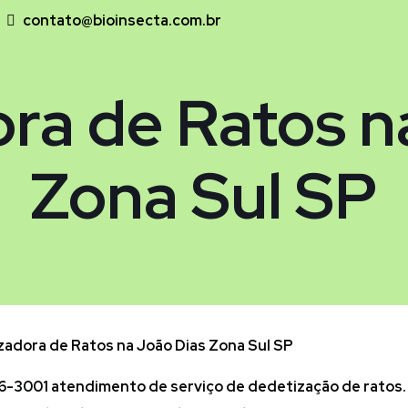
contato@bioinsecta.com.br
ra de Ratos n
Zona Sul SP
adora de Ratos na João Dias Zona Sul SP
6-3001 atendimento de serviço de dedetização de ratos.