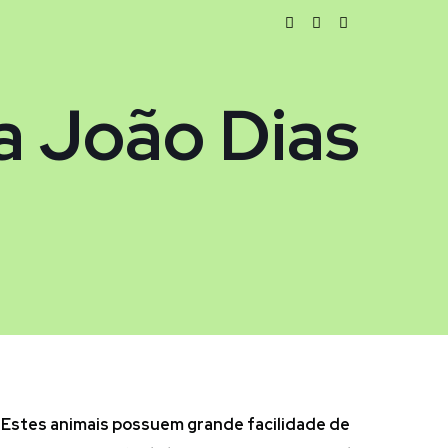
a João Dias
 Estes animais possuem grande facilidade de