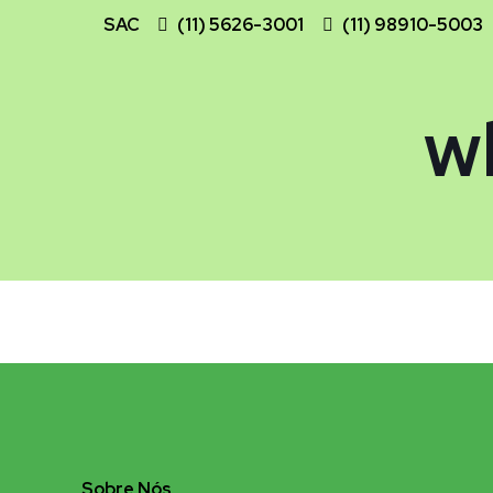
SAC
(11) 5626-3001
(11) 98910-5003
w
Sobre Nós