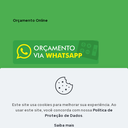
Orçamento Online
Este site usa cookies para melhorar sua experiência. Ao
usar este site, você concorda com nossa
Política de
Proteção de Dados
.
© 2026 Bio-Insecta Controle Integrado de Pragas
Urbanas . Desenvolvido por Conect Webla - Portal
Saiba mais