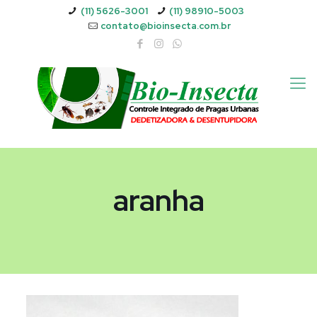
(11) 5626-3001
(11) 98910-5003
contato@bioinsecta.com.br
aranha